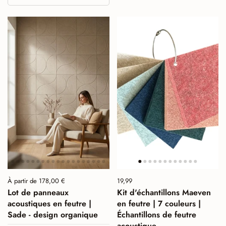
Prix :
À partir de 178,00 €
Prix :
19,99
Prix normal :
Lot de panneaux
Kit d'échantillons Maeven
acoustiques en feutre |
en feutre | 7 couleurs |
Sade - design organique
Échantillons de feutre
acoustique