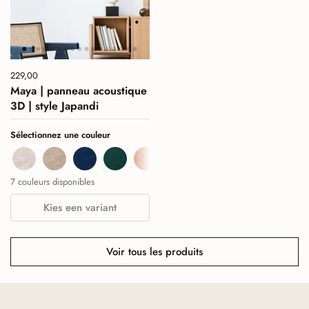
Prix :
229,00
Prix normal :
Maya | panneau acoustique
3D | style Japandi
Sélectionnez une couleur
Beige
Sand
Navy
Deep Green
Cognac
Burgundy
Sage Green
7 couleurs disponibles
Kies een variant
Voir tous les produits