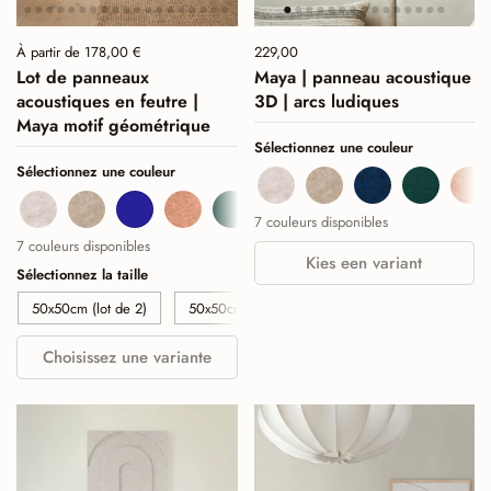
Prix :
À partir de 178,00 €
Prix :
229,00
Prix normal :
Lot de panneaux
Maya | panneau acoustique
acoustiques en feutre |
3D | arcs ludiques
Maya motif géométrique
Sélectionnez une couleur
Sélectionnez une couleur
Beige
Sand
Navy
Deep Gr
Co
Beige
Sand
Navy
Cognac
Deep Green
Burgundy
Sage Green
7 couleurs disponibles
7 couleurs disponibles
Kies een variant
Sélectionnez la taille
50x50cm (lot de 2)
50x50cm (lot de 4)
50x50cm (lot de 6)
Choisissez une variante