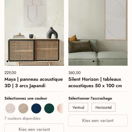
Prix :
229,00
Prix normal :
Prix :
360,00
Prix normal :
Maya | panneau acoustique
Silent Horizon | tableaux
3D | 3 arcs Japandi
acoustiques 50 x 100 cm
Sélectionnez une couleur
Sélectionner l'accrochage
Beige
Sand
Navy
Deep Green
Cognac
Burgundy
Sage Green
Vertical
Horizontal
7 couleurs disponibles
Kies een variant
Kies een variant