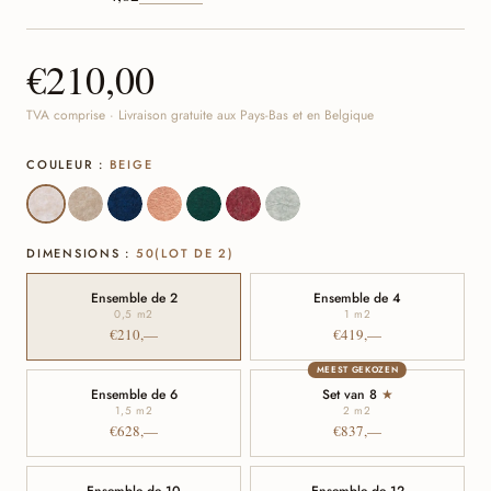
€210,00
TVA comprise · Livraison gratuite aux Pays-Bas et en Belgique
COULEUR :
BEIGE
DIMENSIONS :
50(LOT DE 2)
Ensemble de 2
Ensemble de 4
0,5 m
2
1 m
2
€210,—
€419,—
MEEST GEKOZEN
Ensemble de 6
Set van 8
★
1,5 m
2
2 m
2
€628,—
€837,—