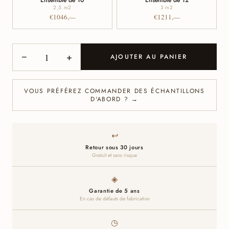
Ensemble de 10
Ensemble de 12
2,5 m
2
3 m
2
€1046,—
€1211,—
−
+
AJOUTER AU PANIER
VOUS PRÉFÉREZ COMMANDER DES ÉCHANTILLONS
D'ABORD ? →
↩
Retour sous 30 jours
Gratuit et sans risque
◈
Garantie de 5 ans
En cas de défauts de fabrication
◷