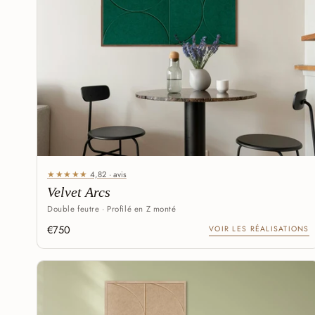
★★★★★
4,82 · avis
Velvet Arcs
Double feutre · Profilé en Z monté
€750
VOIR LES RÉALISATIONS