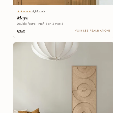
★★★★★
4,82 · avis
Maya
Double feutre · Profilé en Z monté
€360
VOIR LES RÉALISATIONS