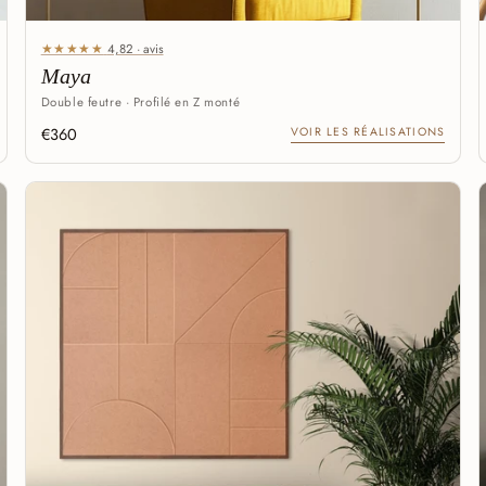
★★★★★
4,82 · avis
Maya
Double feutre · Profilé en Z monté
€360
VOIR LES RÉALISATIONS