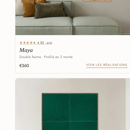
★★★★★
4,82 · avis
Maya
Double feutre · Profilé en Z monté
€360
VOIR LES RÉALISATIONS