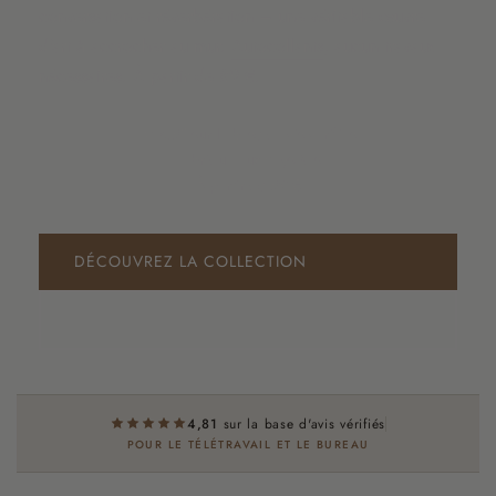
conversation et réverbération – une véritable œuvre
d'art à accrocher au mur.
Autocollants
, aucun travaux
nécessaires. À partir de 89 €.
★ 4,81 sur la base d'avis vérifiés
Fabriqué aux Pays-Bas
À partir de 89 €
DÉCOUVREZ LA COLLECTION
COMMANDER UN KIT D'ÉCHANTILLONS
4,81
sur la base d'avis vérifiés
POUR LE TÉLÉTRAVAIL ET LE BUREAU