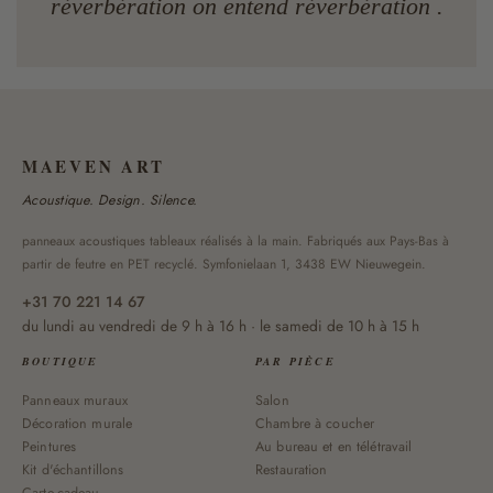
réverbération on entend réverbération .
MAEVEN ART
Acoustique. Design. Silence.
panneaux acoustiques tableaux réalisés à la main. Fabriqués aux Pays-Bas à
partir de feutre en PET recyclé. Symfonielaan 1, 3438 EW Nieuwegein.
+31 70 221 14 67
du lundi au vendredi de 9 h à 16 h · le samedi de 10 h à 15 h
BOUTIQUE
PAR PIÈCE
Panneaux muraux
Salon
Décoration murale
Chambre à coucher
Peintures
Au bureau et en télétravail
Kit d'échantillons
Restauration