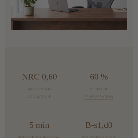
NRC 0,60
60 %
ABSORPTION
MOINS DE
ACOUSTIQUE
RÉVERBÉRATION
5 min
B-s1,d0
INSTALLÉ PAR PANNEAU
RÉSISTANT AU FEU