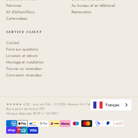
Peintures
Au bureau et en télétravail
Kit d'échantillons
Restauration
Carte-cadeau
SERVICE CLIENT
Contact
Foire aux questions
Livraison et retours
Montage et installation
Trouver un revendeur
Connexion revendeur
★★★★★ 4,82 · avis vérifiés · © 2026 Maeven Art Fabriqué à la main aux Pays-
Français
Bas à partir de feutre PET
Marque déposée BOIP n° 1615951