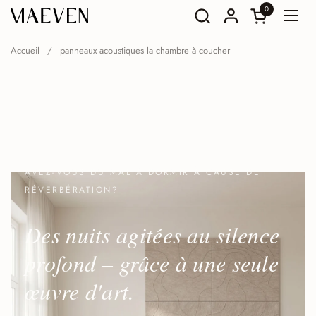
Aller au contenu
0
Ouvrir le pan
Ouvri
Accueil
/
panneaux acoustiques la chambre à coucher
AVEZ-VOUS DU MAL À DORMIR À CAUSE DE
RÉVERBÉRATION?
Des nuits agitées au silence
profond – grâce à une seule
œuvre d'art.