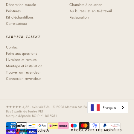
Décoration murale
Chambre à coucher
Peintures
Au bureau et en télétravail
Kit d'échantillons
Restauration
Carte-cadeau
SERVICE CLIENT
Contact
Foire aux questions
Livraison et retours
Montage et installation
Trouver un revendeur
Connexion revendeur
★★★★★ 4,82 · avis vérifiés · © 2026 Maeven Art Fabriqué à la main aux Pays-
Français
Bas à partir de feutre PET
Marque déposée BOIP n° 1615951
ACOUSTIQUE
de la chambre à coucherÀ
DÉCOUVREZ LES MODÈLES