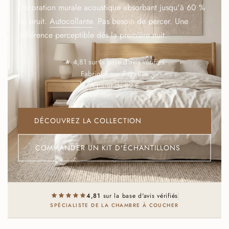
Décoration murale acoustique absorbant jusqu'à 60 %
du bruit.
Autocollante
. Pas besoin de percer. Une
différence perceptible dès la première nuit.
★ 4,81 sur la base d'avis vérifiés
Fabriqué aux Pays-Bas
À partir de 89 €
DÉCOUVREZ LA COLLECTION
COMMANDER UN KIT D'ÉCHANTILLONS
4,81
sur la base d'avis vérifiés
SPÉCIALISTE DE LA CHAMBRE À COUCHER