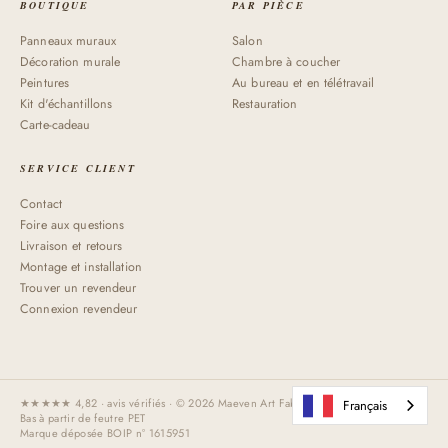
BOUTIQUE
PAR PIÈCE
Panneaux muraux
Salon
Décoration murale
Chambre à coucher
Peintures
Au bureau et en télétravail
Kit d'échantillons
Restauration
Carte-cadeau
SERVICE CLIENT
Contact
Foire aux questions
Livraison et retours
Montage et installation
Trouver un revendeur
Connexion revendeur
★★★★★ 4,82 · avis vérifiés · © 2026 Maeven Art Fabriqué à la main aux Pays-
Français
Bas à partir de feutre PET
Marque déposée BOIP n° 1615951