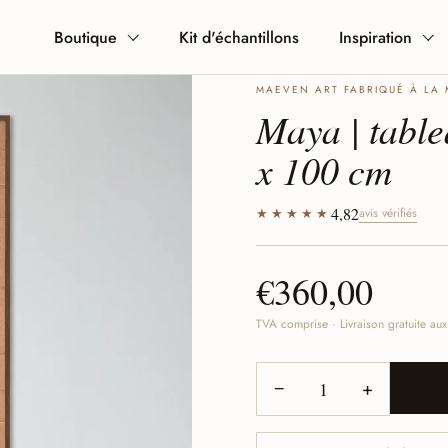
Boutique
Kit d'échantillons
Inspiration
MAEVEN ART FABRIQUÉ À LA 
Maya | table
x 100 cm
4,82
★★★★★
avis vérifiés
€360,00
TVA comprise · Livraison gratuite au
−
+