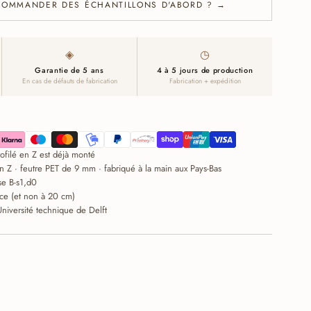
COMMANDER DES ÉCHANTILLONS D'ABORD ? →
◈
◷
Garantie de 5 ans
4 à 5 jours de production
En cas de défauts de fabrication
Fabrication + expédition
profilé en Z est déjà monté
n Z · feutre PET de 9 mm · fabriqué à la main aux Pays-Bas
se B-s1,d0
ce (et non à 20 cm)
Université technique de Delft