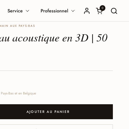
0
Ouvrir le panier
Service
Professionnel
MAIN AUX PAYS-BAS
au acoustique en 3D | 50
x Pays-Bas et en Belgique
AJOUTER AU PANIER