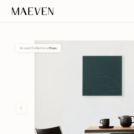
Aller au contenu
Accueil
/
Collections
/
Maya
‹