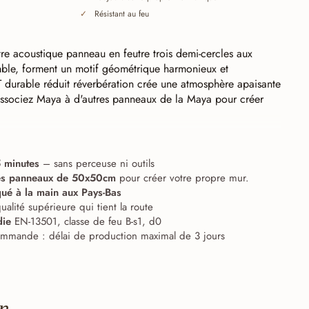
Résistant au feu
re acoustique panneau en feutre trois demi-cercles aux
mble, forment un motif géométrique harmonieux et
T durable réduit réverbération crée une atmosphère apaisante
ssociez Maya à d'autres panneaux de la Maya pour créer
ut), permettant un assemblage sans joint.
Chaque ligne
du carrelage. Les panneaux s'emboîtent ainsi parfaitement
 minutes
– sans perceuse ni outils
soient posés droits ou en diagonale — et forment, à partir
es panneaux de 50x50cm
pour créer votre propre mur.
, un grand mur continu. Les huit Maya peuvent également être
qué à la main aux Pays-Bas
es restent alignées.
ualité supérieure qui tient la route
die
EN-13501, classe de feu B-s1, d0
mmande : délai de production maximal de 3 jours
on