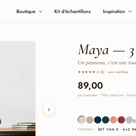
Boutique
Kit d'échantillons
Inspiration
Maya — 3 
Un panneau, c'est une tou
★★★★★ 4,82 · avis vérifiés
Prix :
89,00
Prix normal 
par panneau · TVA comprise · livrais
›
Beige
Sand
Navy
Deep Green
Cognac
Burgun
Sa
B
FORMAT :
SET VAN 8 · 4×2 