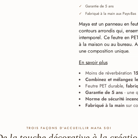
Garantie de 5 ans
Fabriqué à la main aux Pays-Bas
Maya est un panneau en feut
contours arrondis qui, ense
intemporel. Ce feutre en PE
à la maison ou au bureau. A
une composition unique.
En savoir plus
Découpe continue (baffle c
s'arrête exactement au bord 
Moins de réverbération
15
les uns aux autres — qu'ils 
Combinez et mélangez l
d'un seul élément décoratif
Feutre PET durable,
fabri
combinés entre eux : les lign
Garantie de 5 ans
- une q
Norme de sécurité incen
Fabriqué à la main
sur co
TROIS FAÇONS D'ACCUEILLIR MAYA SOI
e la touche décorative à la créati