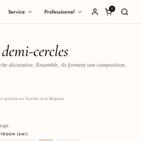
0
Ouvrir le panier
Service
Professionnel
demi-cercles
che décorative. Ensemble, ils forment une composition.
:
on gratuite aux Pays-Bas et en Belgique
dy
ge Green
eige
PATROON (2M²)