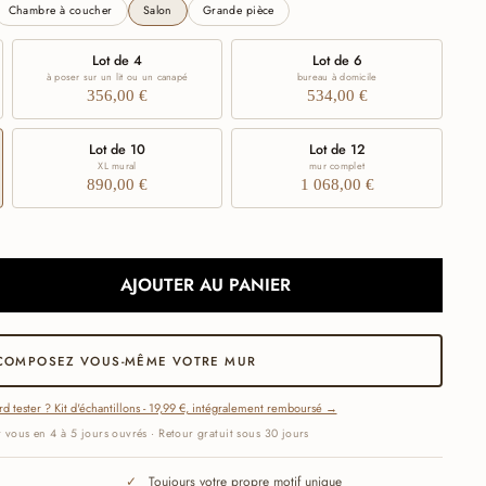
Chambre à coucher
Salon
Grande pièce
Lot de 4
Lot de 6
à poser sur un lit ou un canapé
bureau à domicile
356,00 €
534,00 €
Lot de 10
Lot de 12
XL mural
mur complet
890,00 €
1 068,00 €
AJOUTER AU PANIER
COMPOSEZ VOUS-MÊME VOTRE MUR
d tester ? Kit d'échantillons - 19,99 €, intégralement remboursé →
 vous en 4 à 5 jours ouvrés · Retour gratuit sous 30 jours
Toujours votre propre motif unique