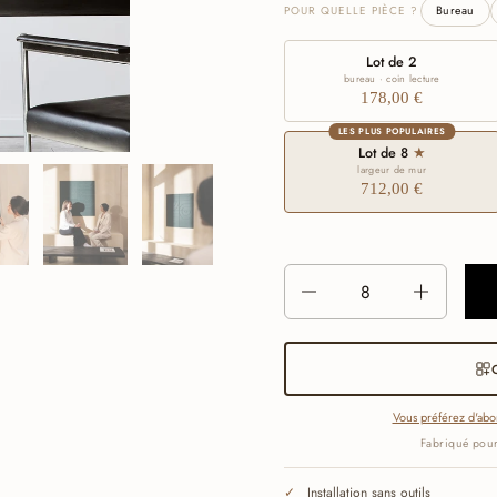
POUR QUELLE PIÈCE ?
Bureau
Lot de 2
bureau · coin lecture
178,00 €
LES PLUS POPULAIRES
Lot de 8
★
largeur de mur
712,00 €
Nombre
Vous préférez d'abor
Fabriqué pour
Installation sans outils