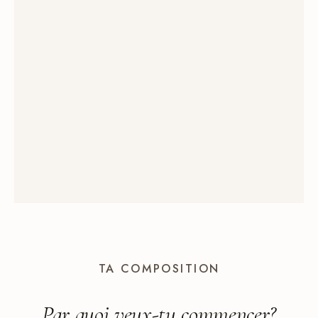
TA COMPOSITION
Par quoi veux-tu
commencer
?