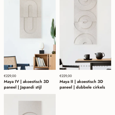
Prijs:
€229,00
Normale prijs:
Prijs:
€229,00
Normale prijs:
Maya IV | akoestisch 3D
Maya II | akoestisch 3D
paneel | Japandi stijl
paneel | dubbele cirkels