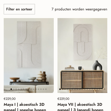
7 producten worden weergegeven
Filter en sorteer
Prijs:
€229,00
Normale prijs:
Prijs:
€229,00
Normale prijs:
Maya I | akoestisch 3D
Maya VII | akoestisch 3D
paneel | speelse bogen
paneel | 3 Japandi bogen