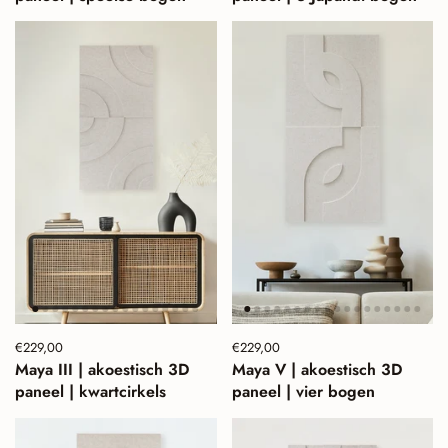
Prijs:
€229,00
Normale prijs:
Prijs:
€229,00
Normale prijs:
Maya III | akoestisch 3D
Maya V | akoestisch 3D
paneel | kwartcirkels
paneel | vier bogen