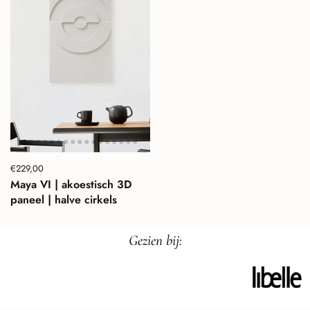
Prijs:
€229,00
Normale prijs:
Maya VI | akoestisch 3D
paneel | halve cirkels
Gezien bij: