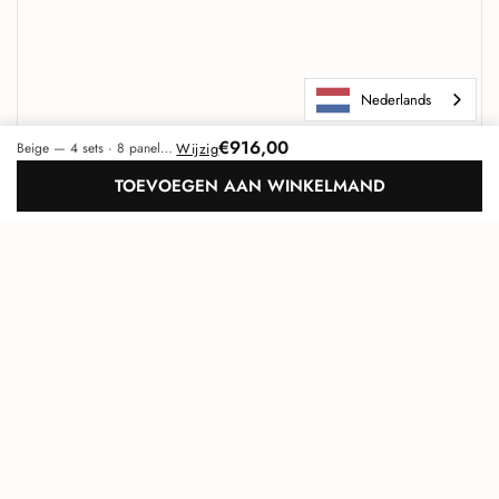
Nederlands
€916,00
Wijzig
Beige — 4 sets · 8 panelen (2 m²)
TOEVOEGEN AAN WINKELMAND
Maeven Art
Uniek akoestisch design
Ga na
TOP