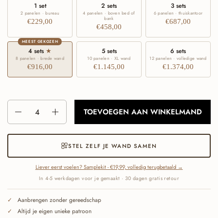
1 set
2 sets
3 sets
2 panelen · bureau
4 panelen · boven bed of
6 panelen · thuiskantoor
bank
€229,00
€687,00
€458,00
MEEST GEKOZEN
4 sets
★
5 sets
6 sets
8 panelen · brede wand
10 panelen · XL wand
12 panelen · volledige wand
€916,00
€1.145,00
€1.374,00
Aantal
TOEVOEGEN AAN WINKELMAND
STEL ZELF JE WAND SAMEN
Liever eerst voelen? Samplekit - €19,99, volledig terugbetaald →
In 4-5 werkdagen voor je gemaakt · 30 dagen gratis retour
Aanbrengen zonder gereedschap
Altijd je eigen unieke patroon