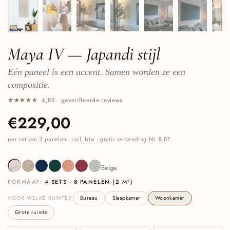
Maya IV — Japandi stijl
Eén paneel is een accent. Samen worden ze een
compositie.
★★★★★ 4,82 · geverifieerde reviews
Prijs:
€229,00
Normale prijs:
per set van 2 panelen · incl. btw · gratis verzending NL & BE
Beige
Sand
Navy
Deep Green
Cognac
Burgundy
Sage Green
Beige
FORMAAT:
4 SETS · 8 PANELEN (2 M²)
VOOR WELKE RUIMTE?
Bureau
Slaapkamer
Woonkamer
Grote ruimte