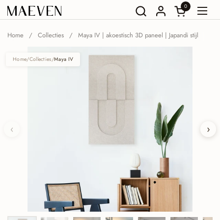
Ga naar content
0
Winkelwagent
Menu
Home
/
Collecties
/
Maya IV | akoestisch 3D paneel | Japandi stijl
Home
/
Collecties
/
Maya IV
‹
›