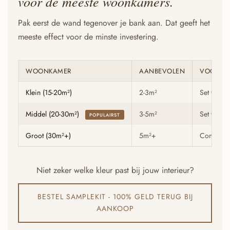
voor de meeste woonkamers.
Pak eerst de wand tegenover je bank aan. Dat geeft het
meeste effect voor de minste investering.
WOONKAMER
AANBEVOLEN
VOORBE
Klein (15-20m²)
2-3m²
Set van 8 
Middel (20-30m²)
3-5m²
Set van 1
POPULAIRST
Groot (30m²+)
5m²+
Combinati
Niet zeker welke kleur past bij jouw interieur?
BESTEL SAMPLEKIT - 100% GELD TERUG BIJ
AANKOOP