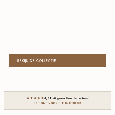
Wandkunst die galm tot 60% vermindert en er prachtig
uitziet. 7 kleuren. Designs voor elk interieur.
Zelfklevend
. Vanaf €89.
★ 4,81 uit geverifieerde reviews
In Nederland gemaakt
100% geld terug op samplekit
BEKIJK DE COLLECTIE
BESTEL SAMPLEKIT
4,81
uit geverifieerde reviews
DESIGNS VOOR ELK INTERIEUR