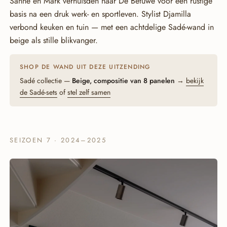
Sanne en Mark verhuisden naar De Betuwe voor een rustige
basis na een druk werk- en sportleven. Stylist Djamilla
verbond keuken en tuin — met een achtdelige Sadé-wand in
beige als stille blikvanger.
SHOP DE WAND UIT DEZE UITZENDING
Sadé collectie —
Beige, compositie van 8 panelen
→
bekijk
de Sadé-sets
of
stel zelf samen
SEIZOEN 7 · 2024–2025