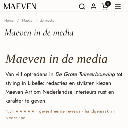
Ga naar content
0
Winkelwagent
Menu
Home
/
Maeven in de media
Maeven in de media
Maeven in de
media
Van vijf optredens in
De Grote Tuinverbouwing
tot
styling in Libelle: redacties en stylisten kiezen
Maeven Art om Nederlandse interieurs rust en
karakter te geven.
4,81 ★★★★★ · geverifieerde reviews · handgemaakt in
Nederland