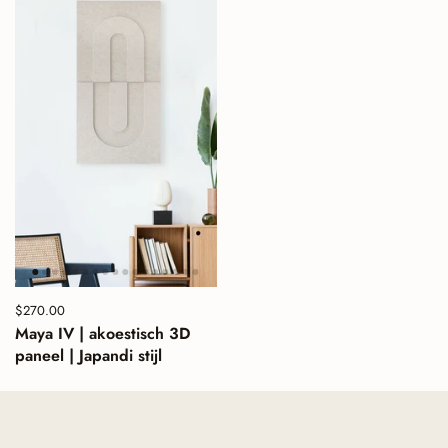
Prijs:
$270.00
Normale prijs:
Maya IV | akoestisch 3D
paneel | Japandi stijl