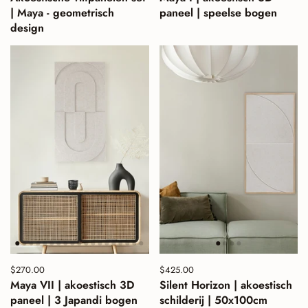
| Maya - geometrisch
paneel | speelse bogen
design
Prijs:
$270.00
Normale prijs:
Prijs:
$425.00
Normale prijs:
Maya VII | akoestisch 3D
Silent Horizon | akoestisch
paneel | 3 Japandi bogen
schilderij | 50x100cm