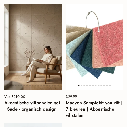
Prijs:
Van $210.00
Prijs:
$29.99
Normale prijs:
Akoestische viltpanelen set
Maeven Samplekit van vilt |
| Sade - organisch design
7 kleuren | Akoestische
viltstalen