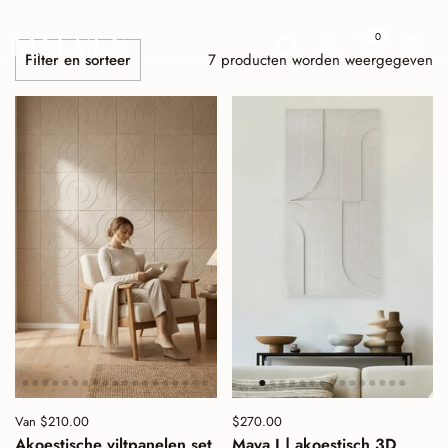
Ga naar content
0
Winkelwagent
Menu
7 producten worden weergegeven
Filter en sorteer
Prijs:
Van $210.00
Prijs:
$270.00
Normale prijs:
Akoestische viltpanelen set
Maya I | akoestisch 3D