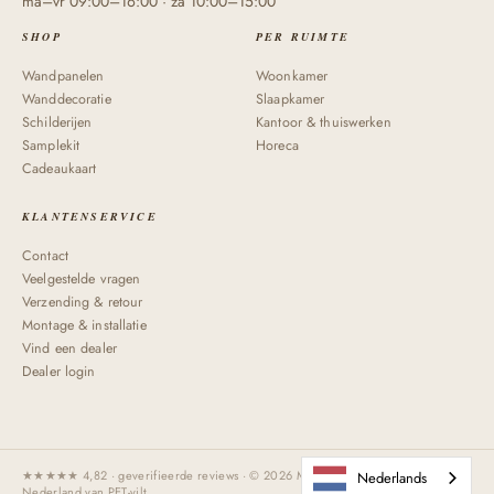
ma–vr 09:00–16:00 · za 10:00–15:00
SHOP
PER RUIMTE
Wandpanelen
Woonkamer
Wanddecoratie
Slaapkamer
Schilderijen
Kantoor & thuiswerken
Samplekit
Horeca
Cadeaukaart
KLANTENSERVICE
Contact
Veelgestelde vragen
Verzending & retour
Montage & installatie
Vind een dealer
Dealer login
★★★★★ 4,82 · geverifieerde reviews · © 2026 Maeven Art · Handgemaakt in
Nederlands
Nederland van PET-vilt