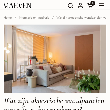
Ga naar content
0
Winkelwagent
Menu
Home
/
informatie en inspiratie
/
Wat zijn akoestische wandpanelen van 
Wat zijn akoestische wandpanelen
van vilt en hoe werken ze?