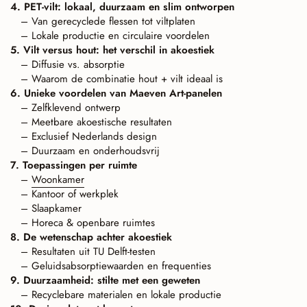
4. PET-vilt: lokaal, duurzaam en slim ontworpen
– Van gerecyclede flessen tot viltplaten
– Lokale productie en circulaire voordelen
5. Vilt versus hout: het verschil in akoestiek
– Diffusie vs. absorptie
– Waarom de combinatie hout + vilt ideaal is
6. Unieke voordelen van Maeven Art-panelen
– Zelfklevend ontwerp
– Meetbare akoestische resultaten
– Exclusief Nederlands design
– Duurzaam en onderhoudsvrij
7. Toepassingen per ruimte
–
Woonkamer
– Kantoor of werkplek
– Slaapkamer
– Horeca & openbare ruimtes
8. De wetenschap achter akoestiek
– Resultaten uit TU Delft-testen
– Geluidsabsorptiewaarden en frequenties
9. Duurzaamheid: stilte met een geweten
– Recyclebare materialen en lokale productie