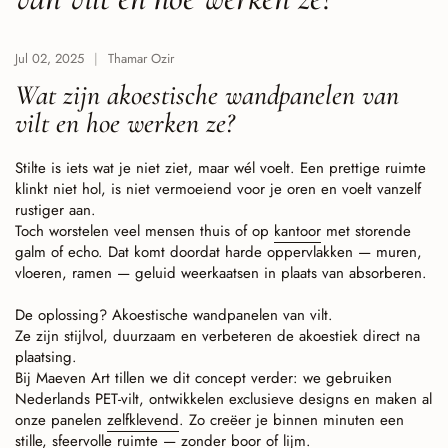
Jul 02, 2025
Thamar Ozir
Wat zijn akoestische wandpanelen van
vilt en hoe werken ze?
Stilte is iets wat je niet ziet, maar wél voelt. Een prettige ruimte
klinkt niet hol, is niet vermoeiend voor je oren en voelt vanzelf
rustiger aan.
Toch worstelen veel mensen thuis of op
kantoor
met storende
galm of echo. Dat komt doordat harde oppervlakken — muren,
vloeren, ramen — geluid weerkaatsen in plaats van absorberen.
De oplossing? Akoestische wandpanelen van vilt.
Ze zijn stijlvol, duurzaam en verbeteren de akoestiek direct na
plaatsing.
Bij Maeven Art tillen we dit concept verder: we gebruiken
Nederlands PET-vilt, ontwikkelen exclusieve designs en maken al
onze panelen
zelfklevend
. Zo creëer je binnen minuten een
stille, sfeervolle ruimte — zonder boor of lijm.