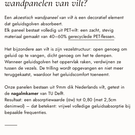
wandpanelen van vilt?
Een
akoestisch wandpaneel
van vilt i
s een decoratief element
dat geluidsgolven absorbeert.
Elk paneel bestaat volledig uit PET-vilt: een zacht, stevig
materiaal gemaakt van 40–60%
gerecyclede PET-flessen
.
Het bijzondere aan vilt is zijn vezelstructuur: open genoeg om
geluid op te vangen, dicht genoeg om het te dempen.
Wanneer geluidsgolven het oppervlak raken, verdwijnen ze
tussen de vezels. De trilling wordt opgevangen en niet meer
teruggekaatst, waardoor het geluidscomfort toeneemt.
Onze panelen bestaan uit 9mm dik Nederlands vilt, getest in
de
nagalmkamer
van TU Delft.
Resultaat: een absorptiewaarde (αw) tot 0,80 (met 2,5cm
denimwol) – dat betekent: vrijwel volledige geluidsabsorptie bij
bepaalde frequenties.
⸻