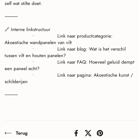
zelf wat stilte doet.
⸻
Interne linkstructuur
🔗
•
Link naar productcategorie:
Akoestische wandpanelen van vilt
•
Link naar blog: Wat is het verschil
tussen vilt en houten panelen?
•
Link naar FAQ: Hoeveel geluid dempt
een paneel echt?
•
Link naar pagina: Akoestische kunst /
schilderijen
⸻
Terug
Facebook
X (Twitter)
Pinterest