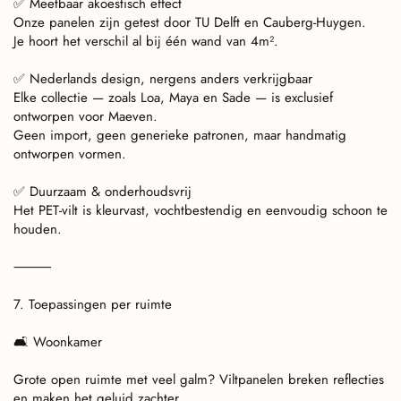
Meetbaar akoestisch effect
✅
Onze panelen zijn getest door TU Delft en Cauberg-Huygen.
Je hoort het verschil al bij één wand van 4m².
Nederlands design, nergens anders verkrijgbaar
✅
Elke collectie — zoals Loa, Maya en Sade — is exclusief
ontworpen voor Maeven.
Geen import, geen generieke patronen, maar handmatig
ontworpen vormen.
Duurzaam & onderhoudsvrij
✅
Het PET-vilt is kleurvast, vochtbestendig en eenvoudig schoon te
houden.
⸻
7. Toepassingen per ruimte
Woonkamer
🛋
Grote open ruimte met veel galm? Viltpanelen breken reflecties
en maken het geluid zachter.