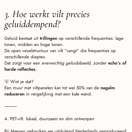
3. Hoe werkt vilt precies
geluiddempend?
Geluid bestaat uit
trillingen
op verschillende frequenties: lage
tonen, midden en hoge tonen.
De open vezelstructuur van vilt “vangt” die frequenties op
verschillende dieptes.
Dat zorgt voor een
evenwichtig geluidsbeeld,
zonder
echo’s of
harde reflecties.
Wist je dat?
💡
Een muur met viltpanelen kan tot wel 50% van de
nagalm
reduceren
in vergelijking met een kale wand.
⸻
4. PET-vilt: lokaal, duurzaam en slim ontworpen
Bij Maeven gebruiken we uitsluitend Nederlands geproduceerd