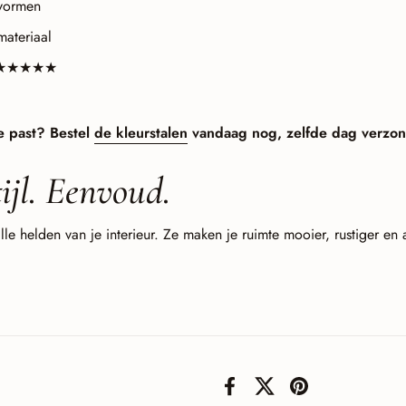
 vormen
ateriaal
,82 ★★★★★
te past? Bestel
de kleurstalen
vandaag nog, zelfde dag verzo
ijl. Eenvoud.
lle helden van je interieur. Ze maken je ruimte mooier, rustiger e
Facebook
X (Twitter)
Pinterest