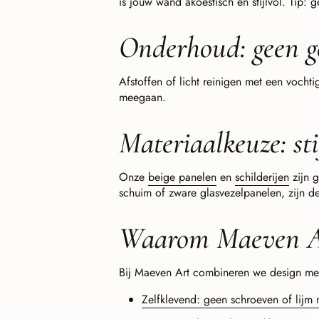
is jouw wand akoestisch én stijlvol. Tip: 
Onderhoud: geen g
Afstoffen of licht reinigen met een vocht
meegaan.
Materiaalkeuze: sti
Onze
beige panelen
en
schilderijen
zijn 
schuim of zware glasvezelpanelen, zijn dez
Waarom Maeven A
Bij Maeven Art combineren we design met 
Zelfklevend: geen schroeven of lijm