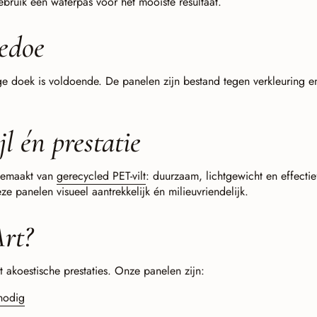
gebruik een waterpas voor het mooiste resultaat.
edoe
ige doek is voldoende. De panelen zijn bestand tegen verkleuring e
jl én prestatie
gemaakt van
gerecycled PET-vilt
: duurzaam, lichtgewicht en effectief
e panelen visueel aantrekkelijk én milieuvriendelijk.
rt?
akoestische prestaties. Onze panelen zijn:
 nodig