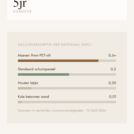
5jr
GARANTIE
GELUIDSABSORPTIE PER MATERIAAL (NRC)
Maeven 9mm PET-vilt
0,6+
Standaard schuimpaneel
0,2
Houten latjes
0,05
Kale betonnen wand
0,01
Gemeten in werkelijke ruimteomstandigheden · TU Delft 2024