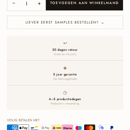
−
+
TOEVOEGEN AAN WINKELMAND
LIEVER EERST SAMPLES BESTELLEN? →
↩
30 dagen retour
Gratis en risicovrij
◈
5 jaar garantie
Op fabricagefouten
◷
4–5 productiedagen
Productie + verzending
VEILIG BETALEN MET