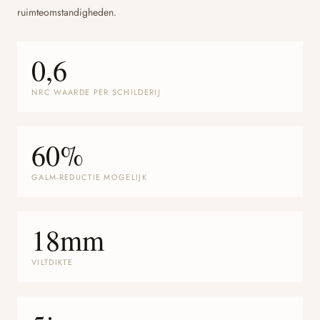
ruimteomstandigheden.
0,6
NRC WAARDE PER SCHILDERIJ
60%
GALM-REDUCTIE MOGELIJK
18mm
VILTDIKTE