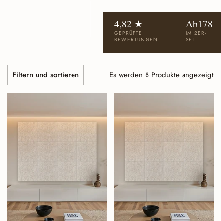
ENTDECKEN
SIE DIE
4,82 ★
Ab178
KOLLEKTION ↓
GEPRÜFTE
IM 2ER-
BEWERTUNGEN
SET
Es werden 8 Produkte angezeigt
Filtern und sortieren