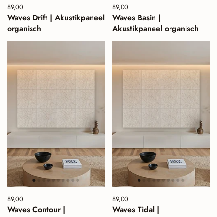
Preis:
89,00
Normalpreis:
Preis:
89,00
Normalpreis:
Waves Drift | Akustikpaneel
Waves Basin |
organisch
Akustikpaneel organisch
Preis:
89,00
Normalpreis:
Preis:
89,00
Normalpreis:
Waves Contour |
Waves Tidal |