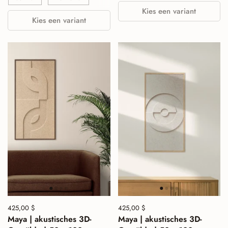
Kies een variant
Kies een variant
Preis:
425,00 $
Normalpreis:
Preis:
425,00 $
Normalpreis:
Maya | akustisches 3D-
Maya | akustisches 3D-