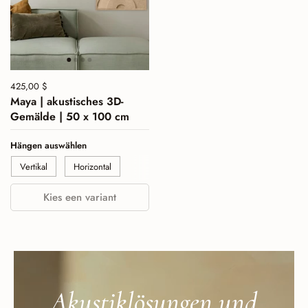
Preis:
425,00 $
Normalpreis:
Maya | akustisches 3D-
Gemälde | 50 x 100 cm
Hängen auswählen
Vertikal
Horizontal
Kies een variant
Akustiklösungen und