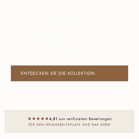
Akustikplatten, die Sprache und Nachhall – als
Kunstwerk an Ihrer Wand.
Selbstklebend
, keine
Umbauarbeiten erforderlich. Ab 89 €.
★ 4,81 aus verifizierten Bewertungen
Hergestellt in den Niederlanden
Ab 89 €
ENTDECKEN SIE DIE KOLLEKTION
BESTELLE EIN MUSTERKIT
4,81
aus verifizierten Bewertungen
FÜR DEN HEIMARBEITSPLATZ UND DAS BÜRO