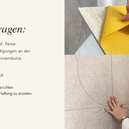
ragen:
nd. Keine
ädigungen an der
Innenräume.
ch
srichten
aftung zu erzielen