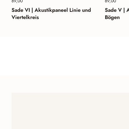
Preis:
89,00
Normalpreis:
Preis:
89,00
Norma
Sade VI | Akustikpaneel Linie und
Sade V | 
Viertelkreis
Bögen