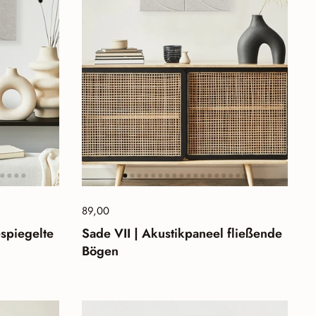
Preis:
89,00
Normalpreis:
espiegelte
Sade VII | Akustikpaneel fließende
Bögen