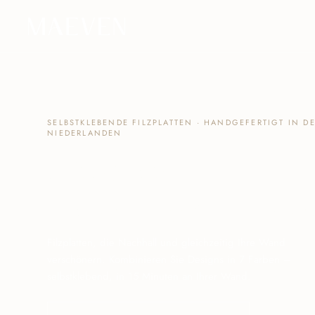
Zum Inhalt springen
SELBSTKLEBENDE FILZPLATTEN · HANDGEFERTIGT IN D
NIEDERLANDEN
Akustik
-
-Wanddekoratio
Filzplatten, die Nachhall und gleichzeitig Ihre Wand
verschönern. Kombinieren Sie Designs in 7 Farben –
selbstklebend, in 15 Minuten an Ihrer Wand.