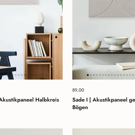
lpreis:
Preis:
89,00
Normalpreis:
 Akustikpaneel Halbkreis
Sade I | Akustikpaneel g
Bögen