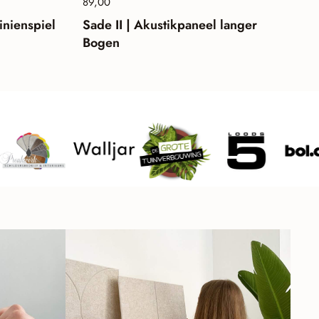
Preis:
89,00
Normalpreis:
inienspiel
Sade II | Akustikpaneel langer
Bogen