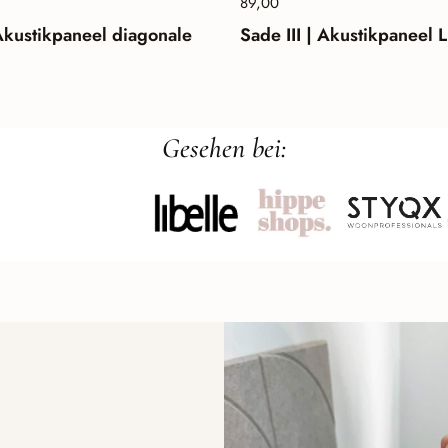
lpreis:
Preis:
89,00
Normalpreis:
Akustikpaneel diagonale
Sade III | Akustikpaneel L
Gesehen bei: