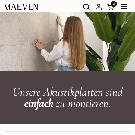
Zum Inhalt springen
0
Warenkorb öf
Menü
Unsere Akustikplatten sind
einfach
zu montieren.