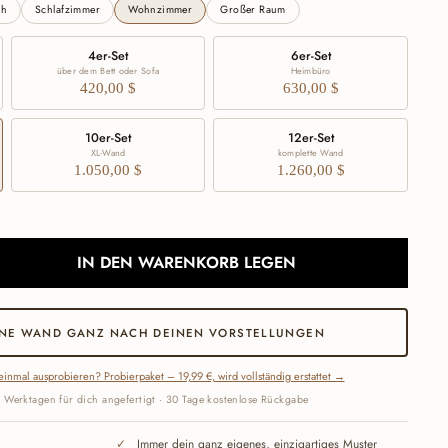
ch
Schlafzimmer
Wohnzimmer
Großer Raum
4er-Set
6er-Set
über dem Bett oder Sofa
Heimbüro
420,00 $
630,00 $
10er-Set
12er-Set
XL-Wand
komplette Wand
1.050,00 $
1.260,00 $
IN DEN WARENKORB LEGEN
INE WAND GANZ NACH DEINEN VORSTELLUNGEN
einmal ausprobieren? Probierpaket – 19,99 €, wird vollständig erstattet →
 Werktagen für dich angefertigt · 30 Tage kostenlose Rückgabe
Immer dein ganz eigenes, einzigartiges Muster