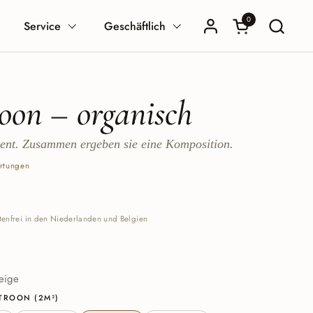
0
Warenkorb öffn
Service
Geschäftlich
oon – organisch
zent. Zusammen ergeben sie eine Komposition.
rtungen
preis:
stenfrei in den Niederlanden und Belgien
dy
ge Green
eige
ATROON (2M²)