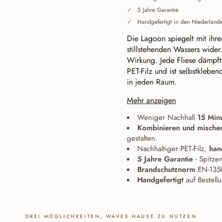
5 Jahre Garantie
Handgefertigt in den Niederland
Die Lagoon spiegelt mit ihr
stillstehenden Wassers wider.
Wirkung. Jede Fliese dämpf
PET-Filz und ist selbstklebe
in jeden Raum.
Mehr anzeigen
Durchgehend geschnitten (
endet exakt an der Fliesenk
Weniger Nachhall
15 Min
ob gerade verlegt oder ged
Kombinieren und mischen
großen, durchgehenden, we
gestalten.
sich untereinander kombinier
Nachhaltiger PET-Filz,
han
5 Jahre Garantie
- Spitzen
Brandschutznorm
EN-1350
Handgefertigt
auf Bestell
DREI MÖGLICHKEITEN, WAVES HAUSE ZU NUTZEN