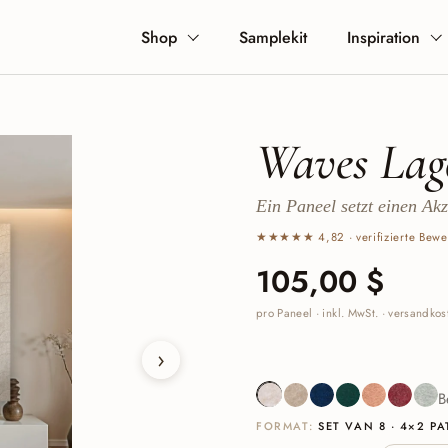
Shop
Samplekit
Inspiration
Waves Lag
Ein Paneel setzt einen Ak
★★★★★ 4,82 · verifizierte Bewe
Preis:
105,00 $
Normal
pro Paneel · inkl. MwSt. · versandko
›
Beige
Sand
Navy
Deep Green
Cognac
Burgun
Sa
B
FORMAT:
SET VAN 8 · 4×2 P