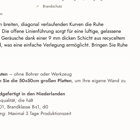
Brandschutz
en
en breiten, diagonal verlaufenden Kurven die Ruhe
 Die offene Linienführung sorgt für eine luftige, gelassene
t Geräusche dank einer 9 mm dicken Schicht aus recyceltem
nd, was eine einfache Verlegung ermöglicht. Bringen Sie Ruhe
Baffle Cut), nahtlos miteinander verbindbar.
Jede Linie
ante. Dadurch schließen die Fliesen nahtlos aneinander an –
uten
– ohne Bohrer oder Werkzeug
reht – und wachsen von einem einzelnen Akzent zu einer
 Sie die 50x50cm großen Platten
, um Ihre eigene Wand zu
llenförmigen Wand zusammen. Auch die acht Waves lassen
en: Die Linien schließen nahtlos aneinander an.
dgefertigt in den Niederlanden
qualität, die hält
1, Brandklasse B-s1, d0
ung: Maximal 3 Tage Produktionszeit