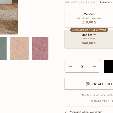
FÜR WELCHEN RAUM?
Schreibtis
2er-Set
Schreibtisch · Leseecke
210,00 $
AM HÄUFIGSTEN AUSGEWÄHLT
8er-Set
★
breite Wand
840,00 $
Anzahl
GESTALTE DE
Möchten Sie es lieber erst 
Innerhalb von 4–5
Montage ohne Werkzeug