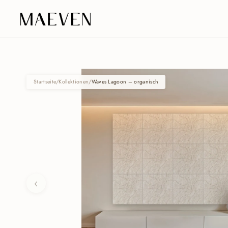
Zum Inhalt springen
Startseite
/
Kollektionen
/
Waves Lagoon – organisch
‹