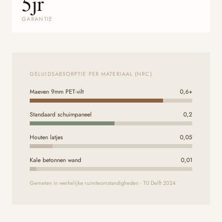
5jr
GARANTIE
GELUIDSABSORPTIE PER MATERIAAL (NRC)
Maeven 9mm PET-vilt
0,6+
Standaard schuimpaneel
0,2
Houten latjes
0,05
Kale betonnen wand
0,01
Gemeten in werkelijke ruimteomstandigheden · TU Delft 2024