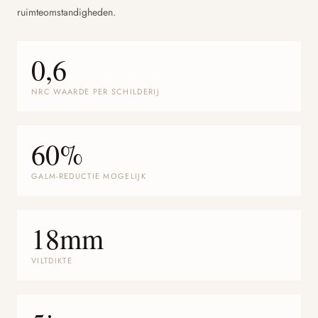
ruimteomstandigheden.
0,6
NRC WAARDE PER SCHILDERIJ
60%
GALM-REDUCTIE MOGELIJK
18mm
VILTDIKTE