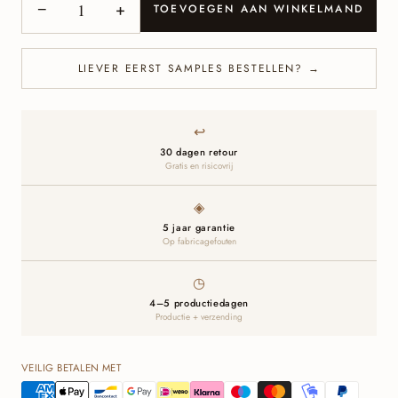
−
+
TOEVOEGEN AAN WINKELMAND
LIEVER EERST SAMPLES BESTELLEN? →
↩
30 dagen retour
Gratis en risicovrij
◈
5 jaar garantie
Op fabricagefouten
◷
4–5 productiedagen
Productie + verzending
VEILIG BETALEN MET