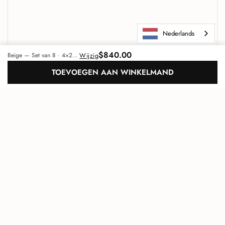
Nederlands
$840.00
Wijzig
Beige — Set van 8 · 4×2 patroon (2m²)
TOEVOEGEN AAN WINKELMAND
Maeven Art
Uniek akoestisch design
Ga na
TOP