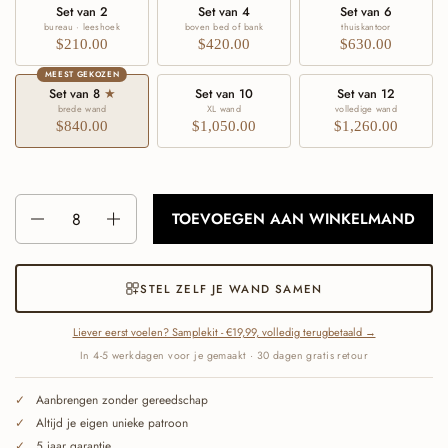
Set van 2
Set van 4
Set van 6
bureau · leeshoek
boven bed of bank
thuiskantoor
$210.00
$420.00
$630.00
MEEST GEKOZEN
Set van 8
★
Set van 10
Set van 12
brede wand
XL wand
volledige wand
$840.00
$1,050.00
$1,260.00
Aantal
TOEVOEGEN AAN WINKELMAND
STEL ZELF JE WAND SAMEN
Liever eerst voelen? Samplekit - €19,99, volledig terugbetaald →
In 4-5 werkdagen voor je gemaakt · 30 dagen gratis retour
Aanbrengen zonder gereedschap
Altijd je eigen unieke patroon
5 jaar garantie