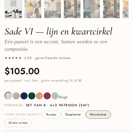
Sade VI — lijn en kwartcirkel
Eén paneel is een accent. Samen worden ze een
compositie.
★★★★★ 4,82 · geverifieerde reviews
Prijs:
$105.00
Normale prijs:
per paneel · incl. btw · gratis verzending NL & BE
Beige
Sand
Navy
Deep Green
Cognac
Burgundy
Sage Green
Beige
FORMAAT:
SET VAN 8 · 4×2 PATROON (2M²)
VOOR WELKE RUIMTE?
Bureau
Slaapkamer
Woonkamer
Grote ruimte