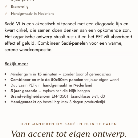
Brandveilig
Handgemaakt in Nederland
Sadé VI is een akoestisch viltpaneel met een diagonale lijn en
kwart cirkel, die samen doen denken aan een opkomende zon.
Het organische ontwerp straalt rust uit en het PET-vilt absorbeert
effectief geluid. Combineer Sadé-panelen voor een warme,
serene wandcompositie.
Doorlopend gesneden (baffle cut), naadloos te koppelen.
Bekijk meer
Elke lijn eindigt exact op de tegelrand. Panelen sluiten daardoor
naadloos op elkaar aan — recht gelegd of gedraaid — en
Minder galm in
15 minuten
– zonder boor of gereedschap
Combineer en mix de 50x50cm panelen
tot jouw eigen wand
groeien van één accent uit tot één grote, doorlopende wand.
Duurzaam PET-vilt,
handgemaakt in Nederland
Ook de acht Sadé-designs onderling laten zich combineren: de
5 jaar garantie
– topkwaliteit die blijft hangen
lijnen blijven aansluiten.
Brandveiligheidsnorm
EN-13501, brandklasse B-s1, d0
Handgemaakt
op bestelling: Max 3 dagen productietijd
DRIE MANIEREN OM SADÉ IN HUIS TE HALEN
Van accent tot eigen ontwerp.