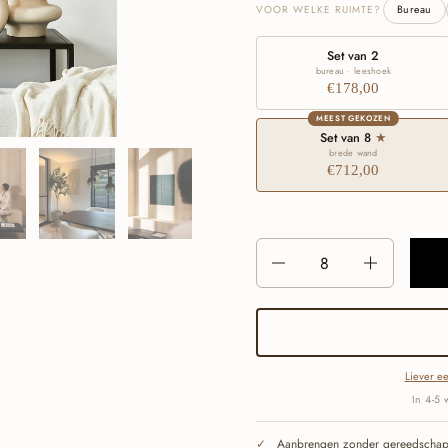
VOOR WELKE RUIMTE?
Bureau
Set van 2
bureau · leeshoek
€178,00
MEEST GEKOZEN
Set van 8
★
brede wand
€712,00
Aantal
Liever ee
In 4-5 
Aanbrengen zonder gereedscha