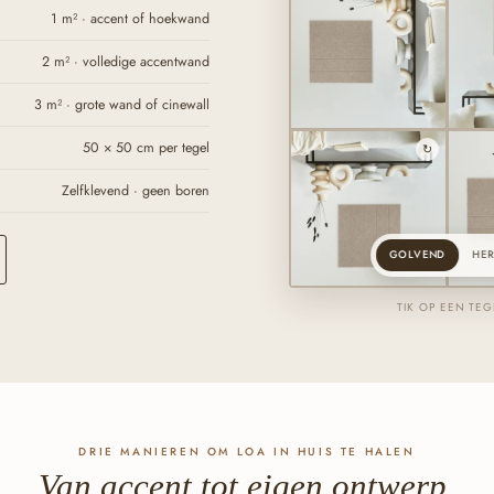
1 m² · accent of hoekwand
2 m² · volledige accentwand
3 m² · grote wand of cinewall
50 × 50 cm per tegel
↻
Zelfklevend · geen boren
GOLVEND
HE
TIK OP EEN TE
DRIE MANIEREN OM LOA IN HUIS TE HALEN
Van accent tot eigen ontwerp.