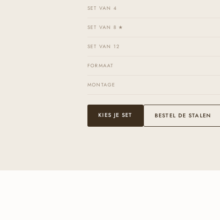
SET VAN 4
SET VAN 8 ★
SET VAN 12
FORMAAT
MONTAGE
KIES JE SET
BESTEL DE STALEN