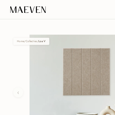
Ga naar content
Home
/
Collecties
/
Loa V
‹