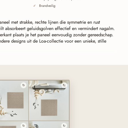
Brandveilig
aneel met strakke, rechte lijnen die symmetrie en rust
lt absorbeert geluidsgolven effectief en vermindert nagalm.
terkant plaats je het paneel eenvoudig zonder gereedschap.
ere designs uit de Loa-collectie voor een unieke, stille
le cut), naadloos te koppelen.
Elke lijn eindigt exact op
en daardoor naadloos op elkaar aan — recht gelegd of
één accent uit tot één grote, doorlopende wand. Ook de
aten zich combineren: de lijnen blijven aansluiten.
↻
↻
↻
↻