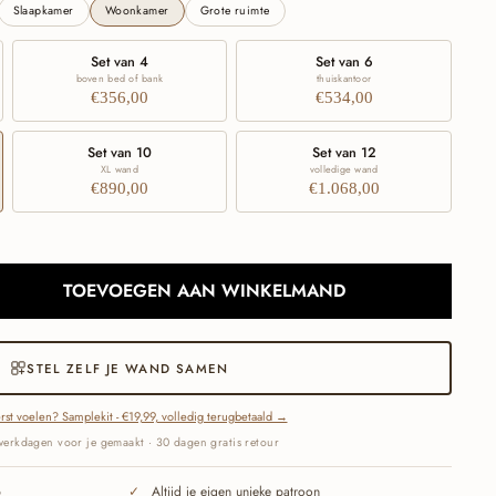
Slaapkamer
Woonkamer
Grote ruimte
Set van 4
Set van 6
boven bed of bank
thuiskantoor
€356,00
€534,00
Set van 10
Set van 12
XL wand
volledige wand
€890,00
€1.068,00
TOEVOEGEN AAN WINKELMAND
STEL ZELF JE WAND SAMEN
rst voelen? Samplekit - €19,99, volledig terugbetaald →
werkdagen voor je gemaakt · 30 dagen gratis retour
p
Altijd je eigen unieke patroon