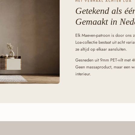
HET VERHAAL ACHTER LOA
Getekend als één
Gemaakt in Ned
Elk Maeven-patroon is door ons z
Loa-collectie bestaat uit acht var
ze altijd op elkaar aansluiten.
Gesneden uit 9mm PET-vilt met 4
Geen massaproduct, maar een wan
interieur.