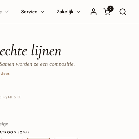
0
Winkelwagentje
e
Service
Zakelijk
chte lijnen
 Samen worden ze een compositie.
views
ending NL & BE
dy
ge Green
eige
PATROON (2M²)