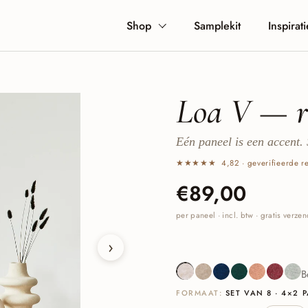
Shop
Samplekit
Inspirati
Loa V — re
Eén paneel is een accent.
★★★★★ 4,82 · geverifieerde re
Prijs:
€89,00
per paneel · incl. btw · gratis verz
›
Beige
Sand
Navy
Deep Green
Cognac
Burgun
Sa
B
FORMAAT:
SET VAN 8 · 4×2 