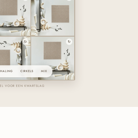
↻
↻
RHALING
CIRKELS
MIX
GEL VOOR EEN KWARTSLAG