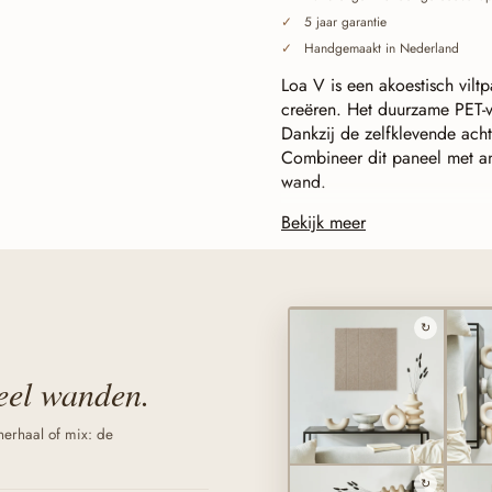
5 jaar garantie
Handgemaakt in Nederland
Loa V is een akoestisch viltp
creëren. Het duurzame PET-vi
Dankzij de zelfklevende ach
Combineer dit paneel met and
wand.
Bekijk meer
Doorlopend gesneden (baff
de tegelrand. Panelen sluit
gedraaid — en groeien van 
acht Loa-designs onderling l
↻
veel wanden.
 herhaal of mix: de
↻