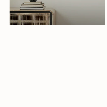
Sadé
Organische vormen,
aards en zacht
Ontdek
MAEVEN ART