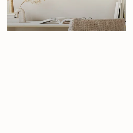
3D Designs
Sculpturaal reliëf dat
licht en schaduw
vangt
Ontdek
SHOP
PER RUIMTE