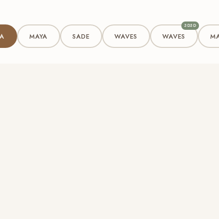
3D3D
A
MAYA
SADE
WAVES
WAVES
M