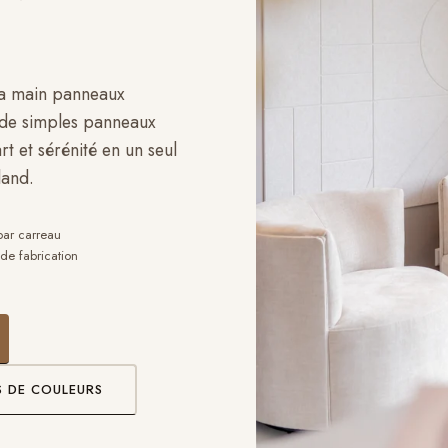
la main panneaux
e de simples panneaux
art et sérénité en un seul
land.
ar carreau
de fabrication
 DE COULEURS