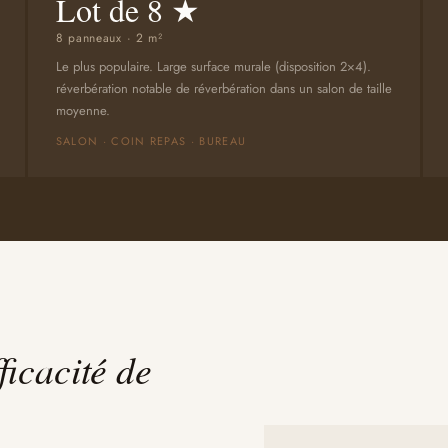
Lot de 8 ★
8 panneaux · 2 m²
Le plus populaire. Large surface murale (disposition 2×4).
réverbération notable de réverbération dans un salon de taille
moyenne.
SALON · COIN REPAS · BUREAU
ficacité de