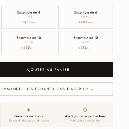
Ensemble de 4
Ensemble de 6
1 m
2
1,5 m
2
€458,—
€687,—
Ensemble de 10
Ensemble de 12
2,5 m
2
3 m
2
€1120,—
€1325,—
AJOUTER AU PANIER
COMMANDER DES ÉCHANTILLONS D'ABORD ? →
◈
◷
Garantie de 5 ans
4 à 5 jours de production
En cas de défauts de fabrication
Fabrication + expédition