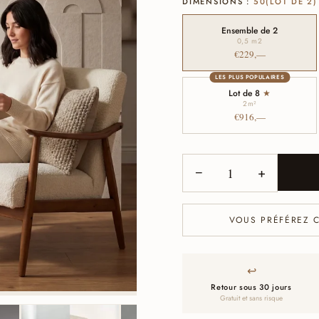
DIMENSIONS :
50(LOT DE 2)
Ensemble de 2
0,5 m
2
€229,—
LES PLUS POPULAIRES
Lot de 8
★
2
m²
€916,—
−
+
VOUS PRÉFÉREZ 
↩
Retour sous 30 jours
Gratuit et sans risque