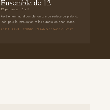
Ensemble de 12
12 panneaux · 3 m²
Revêtement mural complet ou grande surface de plafond.
Idéal pour la restauration et les bureaux en open space.
RESTAURANT · STUDIO · GRAND ESPACE OUVERT