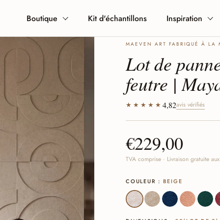
Boutique
Kit d'échantillons
Inspiration
MAEVEN ART FABRIQUÉ À LA 
Lot de pann
feutre | May
4,82
★★★★★
avis vérifiés
€229,00
TVA comprise · Livraison gratuite au
COULEUR :
BEIGE