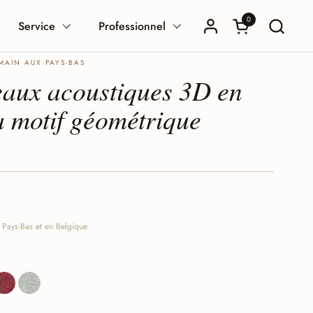
0
Ouvrir le panier
Service
Professionnel
MAIN AUX PAYS-BAS
eaux acoustiques 3D en
a motif géométrique
x Pays-Bas et en Belgique