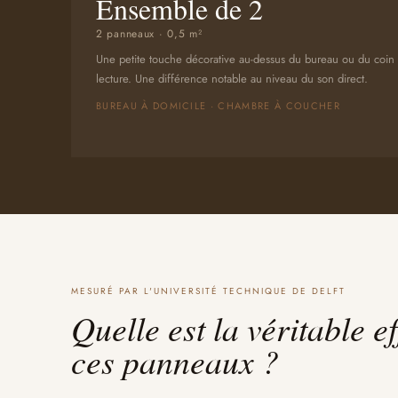
Ensemble de 2
2 panneaux · 0,5 m²
Une petite touche décorative au-dessus du bureau ou du coin
lecture. Une différence notable au niveau du son direct.
BUREAU À DOMICILE · CHAMBRE À COUCHER
MESURÉ PAR L'UNIVERSITÉ TECHNIQUE DE DELFT
Quelle est la véritable ef
ces panneaux ?