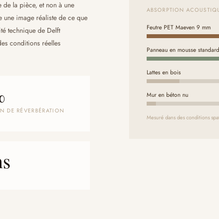
de la pièce, et non à une
ABSORPTION ACOUSTIQU
 une image réaliste de ce que
Feutre PET Maeven 9 mm
ité technique de Delft
s conditions réelles
Panneau en mousse standar
Lattes en bois
%
Mur en béton nu
N DE RÉVERBÉRATION
Mesuré dans des conditions spat
ns
E