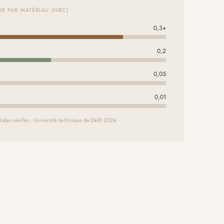
E PAR MATÉRIAU (NRC)
0,3+
d
0,2
0,05
0,01
iales réelles · Université technique de Delft 2024