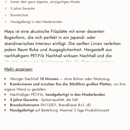
Immer dein ganz eigenes, einzigartiges Muster
5 Jahre Garantie
Brandschutz
Handgefertigt in den Niederlanden
Maya ist eine akustische Filzplatte mit einer dezenten
Bogenform, die sich perfekt in ein Japandi- oder
skandinavisches Interieur einfügt. Die sanften Linien verleihen
jedem Raum Ruhe und Ausgeglichenheit. Hergestellt aus
nachhaltigem PET-Filz Nachhall wirksam Nachhall und die
Akustik verbessert. Kombinieren Sie die Platte mit anderen
Maya, um eine stilvolle, ruhige Wand zu gestalten.
Mehr anzeigen
Durchgehend geschnitten (Baffle Cut), nahtlos miteinander
Weniger Nachhall
15 Minuten
– ohne Bohrer oder Werkzeug
Kombinieren und mischen Sie die 50x50cm großen Platten
, um Ihre
verbindbar.
Jede Linie endet exakt an der Fliesenkante.
eigene Wand zu gestalten.
Dadurch schließen die Paneele nahtlos aneinander an – ob
Nachhaltiger PET-Filz,
handgefertigt in den Niederlanden
gerade verlegt oder gedreht – und wachsen von einem
5 Jahre Garantie
- Spitzenqualität, die hält
einzelnen Akzent zu einer großen, durchgehenden Wand
Brandschutznorm
EN-13501, Brandklasse B-s1, d0
zusammen. Auch die acht Maya lassen sich untereinander
Handgefertigt
auf Bestellung: Maximal 3 Tage Produktionszeit
kombinieren: Die Linien schließen nahtlos aneinander an.