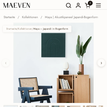
Zum Inhalt springen
0
Warenkorb öf
Menü
Startseite
/
Kollektionen
/
Maya | Akustikpaneel Japandi-Bogenform
Startseite
/
Kollektionen
/
Maya – Japandi in Bogenform
‹
›