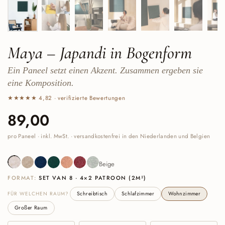
Maya – Japandi in Bogenform
Ein Paneel setzt einen Akzent. Zusammen ergeben sie
eine Komposition.
★★★★★ 4,82 · verifizierte Bewertungen
Preis:
89,00
Normalpreis:
pro Paneel · inkl. MwSt. · versandkostenfrei in den Niederlanden und Belgien
Beige
Sand
Navy
Deep Green
Cognac
Burgundy
Sage Green
Beige
FORMAT:
SET VAN 8 · 4×2 PATROON (2M²)
FÜR WELCHEN RAUM?
Schreibtisch
Schlafzimmer
Wohnzimmer
Großer Raum