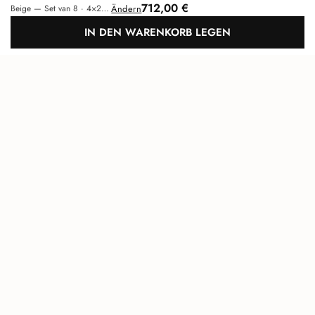
712,00 €
Ändern
Beige — Set van 8 · 4×2 patroon (2m²)
IN DEN WARENKORB LEGEN
Maeven Art
Einzigartiges akustisches Design
Nach 
OBEN