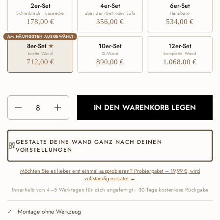
2er-Set
4er-Set
6er-Set
Schreibtisch · Leseecke
über dem Bett oder Sofa
Heimbüro
178,00 €
356,00 €
534,00 €
AM HÄUFIGSTEN AUSGEWÄHLT
8er-Set
★
10er-Set
12er-Set
breite Wand
XL-Wand
komplette Wand
712,00 €
890,00 €
1.068,00 €
Anzahl
IN DEN WARENKORB LEGEN
GESTALTE DEINE WAND GANZ NACH DEINEN
VORSTELLUNGEN
Möchten Sie es lieber erst einmal ausprobieren? Probierpaket – 19,99 €, wird
vollständig erstattet →
Innerhalb von 4–5 Werktagen für dich angefertigt · 30 Tage kostenlose Rückgabe
Montage ohne Werkzeug