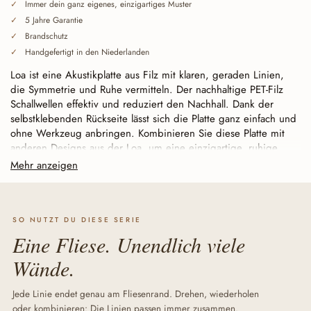
Immer dein ganz eigenes, einzigartiges Muster
5 Jahre Garantie
Brandschutz
Handgefertigt in den Niederlanden
Loa ist eine Akustikplatte aus Filz mit klaren, geraden Linien,
die Symmetrie und Ruhe vermitteln. Der nachhaltige PET-Filz
Schallwellen effektiv und reduziert den Nachhall. Dank der
selbstklebenden Rückseite lässt sich die Platte ganz einfach und
ohne Werkzeug anbringen. Kombinieren Sie diese Platte mit
anderen Designs aus der Loa, um eine einzigartige, ruhige
Wand zu gestalten.
Mehr anzeigen
Durchgehend geschnitten (Baffle Cut), nahtlos miteinander
verbindbar.
Jede Linie endet exakt an der Fliesenkante.
Dadurch schließen die Paneele nahtlos aneinander an – ob
SO NUTZT DU DIESE SERIE
gerade verlegt oder gedreht – und wachsen von einem
Eine Fliese. Unendlich viele
einzelnen Akzent zu einer großen, durchgehenden Wand
zusammen. Auch die acht Loa lassen sich untereinander
Wände.
kombinieren: Die Linien schließen nahtlos aneinander an.
Jede Linie endet genau am Fliesenrand. Drehen, wiederholen
oder kombinieren: Die Linien passen immer zusammen.