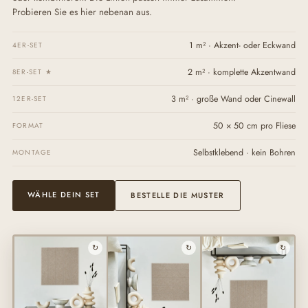
Probieren Sie es hier nebenan aus.
1 m² · Akzent- oder Eckwand
4ER-SET
2 m² · komplette Akzentwand
8ER-SET ★
3 m² · große Wand oder Cinewall
12ER-SET
50 × 50 cm pro Fliese
FORMAT
Selbstklebend · kein Bohren
MONTAGE
WÄHLE DEIN SET
BESTELLE DIE MUSTER
↻
↻
↻