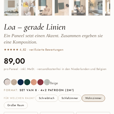
Loa – gerade Linien
Ein Paneel setzt einen Akzent. Zusammen ergeben sie
eine Komposition.
★★★★★ 4,82 · verifizierte Bewertungen
Preis:
89,00
pro Paneel · inkl. MwSt. · versandkostenfrei in den Niederlanden und Belgien
Beige
Sand
Navy
Deep Green
Cognac
Burgundy
Sage Green
Beige
FORMAT:
SET VAN 8 · 4×2 PATROON (2M²)
FÜR WELCHEN RAUM?
Schreibtisch
Schlafzimmer
Wohnzimmer
Großer Raum