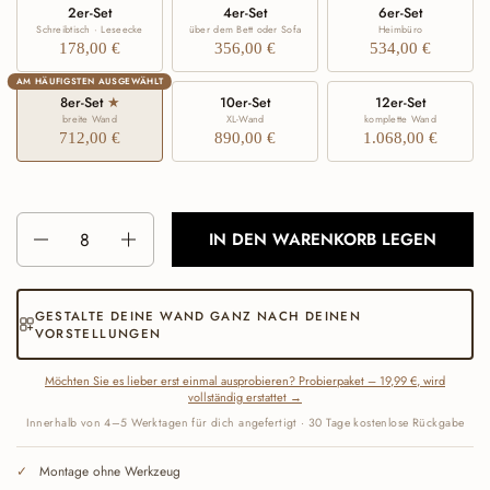
2er-Set
4er-Set
6er-Set
Schreibtisch · Leseecke
über dem Bett oder Sofa
Heimbüro
178,00 €
356,00 €
534,00 €
AM HÄUFIGSTEN AUSGEWÄHLT
8er-Set
★
10er-Set
12er-Set
breite Wand
XL-Wand
komplette Wand
712,00 €
890,00 €
1.068,00 €
Anzahl
IN DEN WARENKORB LEGEN
GESTALTE DEINE WAND GANZ NACH DEINEN
VORSTELLUNGEN
Möchten Sie es lieber erst einmal ausprobieren? Probierpaket – 19,99 €, wird
vollständig erstattet →
Innerhalb von 4–5 Werktagen für dich angefertigt · 30 Tage kostenlose Rückgabe
Montage ohne Werkzeug