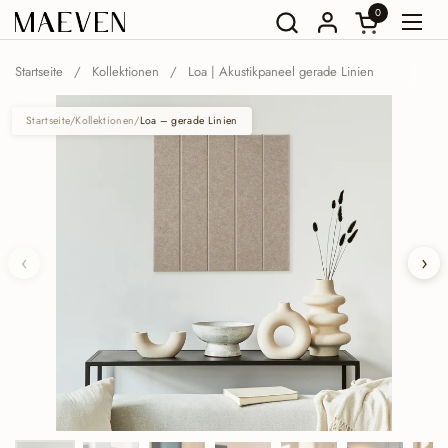
Zum Inhalt springen
0
Warenkorb öf
Menü
Startseite
/
Kollektionen
/
Loa | Akustikpaneel gerade Linien
Startseite
/
Kollektionen
/
Loa – gerade Linien
‹
›