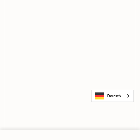
Deutsch
712,00 €
Ändern
Beige — Set van 8 · 4×2 patroon (2m²)