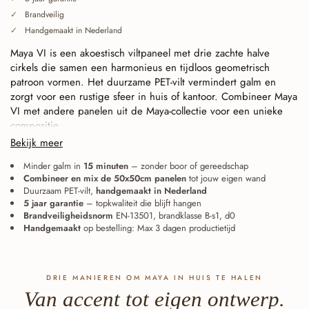
Brandveilig
Handgemaakt in Nederland
Maya VI is een akoestisch viltpaneel met drie zachte halve
cirkels die samen een harmonieus en tijdloos geometrisch
patroon vormen. Het duurzame PET-vilt vermindert galm en
zorgt voor een rustige sfeer in huis of kantoor. Combineer Maya
VI met andere panelen uit de Maya-collectie voor een unieke
compositie.
Bekijk meer
Doorlopend gesneden (baffle cut), naadloos te koppelen.
Elke lijn eindigt exact op de tegelrand. Panelen sluiten daardoor
Minder galm in
15 minuten
– zonder boor of gereedschap
Combineer en mix de 50x50cm panelen
tot jouw eigen wand
naadloos op elkaar aan — recht gelegd of gedraaid — en
Duurzaam PET-vilt,
handgemaakt in Nederland
groeien van één accent uit tot één grote, doorlopende wand.
5 jaar garantie
– topkwaliteit die blijft hangen
Ook de acht Maya-designs onderling laten zich combineren: de
Brandveiligheidsnorm
EN-13501, brandklasse B-s1, d0
lijnen blijven aansluiten.
Handgemaakt
op bestelling: Max 3 dagen productietijd
DRIE MANIEREN OM MAYA IN HUIS TE HALEN
Van accent tot eigen ontwerp.