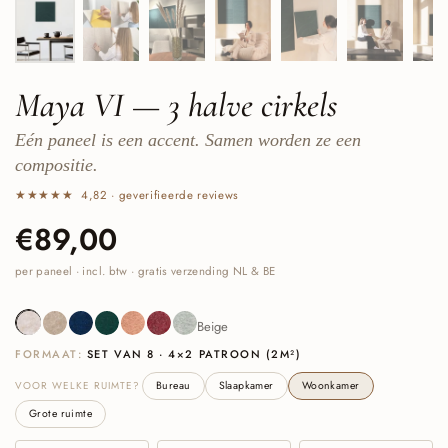
Maya VI — 3 halve cirkels
Eén paneel is een accent. Samen worden ze een
compositie.
★★★★★ 4,82 · geverifieerde reviews
Prijs:
€89,00
Normale prijs:
per paneel · incl. btw · gratis verzending NL & BE
Beige
Sand
Navy
Deep Green
Cognac
Burgundy
Sage Green
Beige
FORMAAT:
SET VAN 8 · 4×2 PATROON (2M²)
VOOR WELKE RUIMTE?
Bureau
Slaapkamer
Woonkamer
Grote ruimte