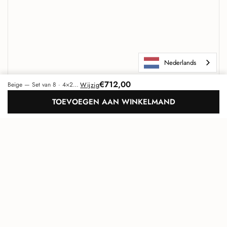
Nederlands
€712,00
Wijzig
Beige — Set van 8 · 4×2 patroon (2m²)
TOEVOEGEN AAN WINKELMAND
Maeven Art
Uniek akoestisch design
Ga na
TOP