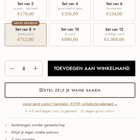
Set van 2
Set van 4
Set van 6
bureau · leeshoek
boven bed of bank
thuiskantoor
€178,00
€356,00
€534,00
MEEST GEKOZEN
Set van 8
★
Set van 10
Set van 12
brede wand
XL wand
volledige wand
€712,00
€890,00
€1.068,00
Aantal
TOEVOEGEN AAN WINKELMAND
STEL ZELF JE WAND SAMEN
Liever eerst voelen? Samplekit - €19,99, volledig terugbetaald →
In 4-5 werkdagen voor je gemaakt · 30 dagen gratis retour
Aanbrengen zonder gereedschap
Altijd je eigen unieke patroon
5 jaar garantie