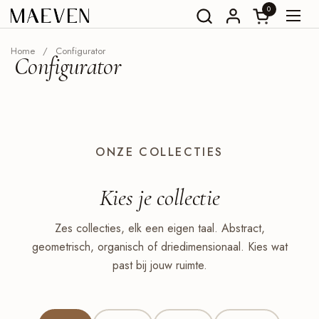
Ga naar content
0
Winkelwagent
Menu
Home
/
Configurator
Configurator
ONZE COLLECTIES
Kies je
collectie
Zes collecties, elk een eigen taal. Abstract,
geometrisch, organisch of driedimensionaal. Kies wat
past bij jouw ruimte.