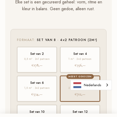
Elke set is een gecureerd geheel: vorm, ritme en
kleur in balans. Geen gedoe, alleen rust.
FORMAAT:
SET VAN 8 · 4×2 PATROON (2M²)
Set van 2
Set van 4
0,5 m² · 2×1 patroon
1 m² · 2×2 patroon
€178,—
€356,—
MEEST GEKOZEN
Set van 6
Set van 8
★
Nederlands
1,5 m² · 3×2 patroon
2 m² · 4×2 patroon
€534,—
€712,—
Set van 10
Set van 12
2,5 m² · 5×2 patroon
3 m² · 4×3 patroon