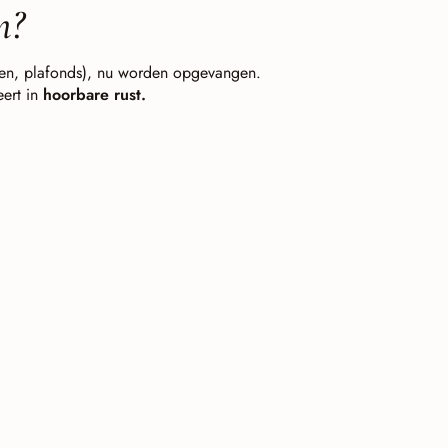
m?
men, plafonds), nu worden opgevangen.
eert in
hoorbare rust.