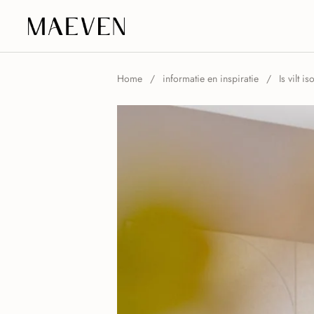
Ga naar content
Home
/
informatie en inspiratie
/
Is vilt 