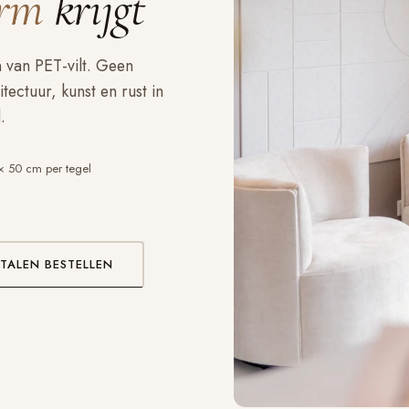
rm
krijgt
van PET-vilt. Geen
ectuur, kunst en rust in
.
× 50 cm per tegel
TALEN BESTELLEN