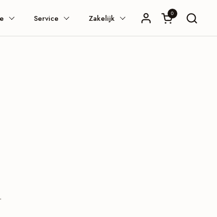
0
Winkelwagentje
ie
Service
Zakelijk
.