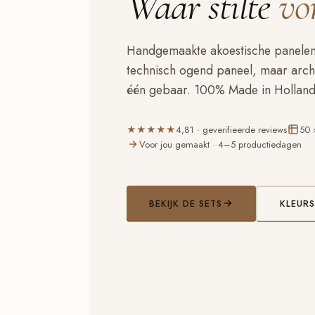
Waar stilte
vo
Handgemaakte akoestische panelen 
technisch ogend paneel, maar archit
één gebaar. 100% Made in Holland
★★★★★
4,81 · geverifieerde reviews
50 
Voor jou gemaakt · 4–5 productiedagen
BEKIJK DE SETS
KLEURS