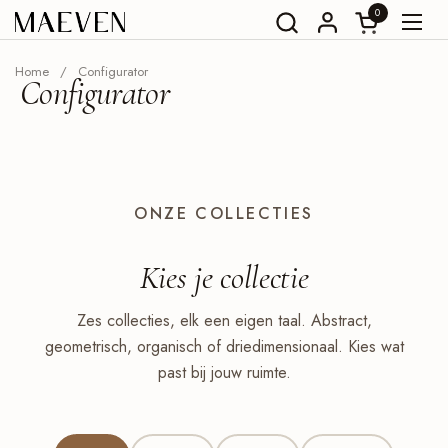
Ga naar content
0
Winkelwagent
Menu
Home
/
Configurator
Configurator
ONZE COLLECTIES
Kies je
collectie
Zes collecties, elk een eigen taal. Abstract,
geometrisch, organisch of driedimensionaal. Kies wat
past bij jouw ruimte.