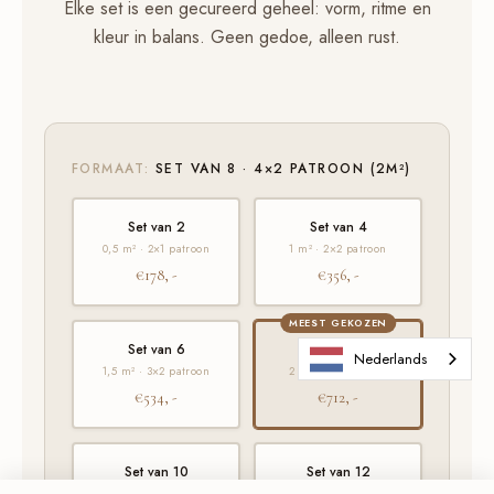
Elke set is een gecureerd geheel: vorm, ritme en
kleur in balans. Geen gedoe, alleen rust.
FORMAAT:
SET VAN 8 · 4×2 PATROON (2M²)
Set van 2
Set van 4
0,5 m² · 2×1 patroon
1 m² · 2×2 patroon
€178, -
€356, -
MEEST GEKOZEN
Set van 6
Set van 8
★
Nederlands
1,5 m² · 3×2 patroon
2 m² · 4×2 patroon
€534, -
€712, -
Set van 10
Set van 12
2,5 m² · 5×2 patroon
3 m² · 4×3 patroon