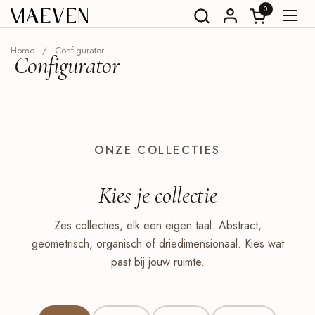
Ga naar content
0
Winkelwagent
Menu
Home
/
Configurator
Configurator
ONZE COLLECTIES
Kies je
collectie
Zes collecties, elk een eigen taal. Abstract,
geometrisch, organisch of driedimensionaal. Kies wat
past bij jouw ruimte.