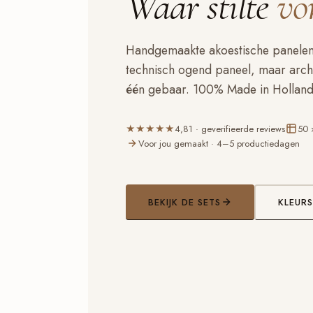
Waar stilte
vo
Handgemaakte akoestische panelen 
technisch ogend paneel, maar archit
één gebaar. 100% Made in Holland
★★★★★
4,81 · geverifieerde reviews
50 
Voor jou gemaakt · 4–5 productiedagen
BEKIJK DE SETS
KLEURS