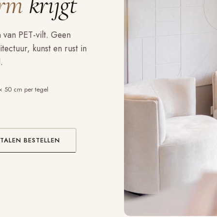
rm
krijgt
van PET-vilt. Geen
ectuur, kunst en rust in
.
× 50 cm per tegel
TALEN BESTELLEN