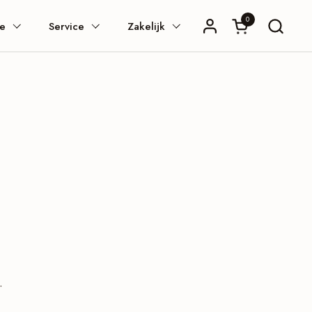
0
Winkelwagentje
ie
Service
Zakelijk
.