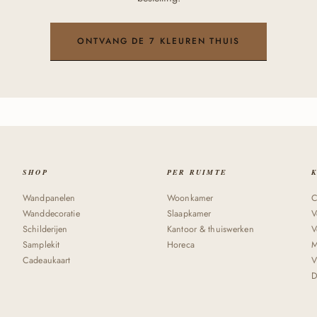
ONTVANG DE 7 KLEUREN THUIS
SHOP
PER RUIMTE
Wandpanelen
Woonkamer
C
Wanddecoratie
Slaapkamer
V
Schilderijen
Kantoor & thuiswerken
V
Samplekit
Horeca
M
Cadeaukaart
V
D