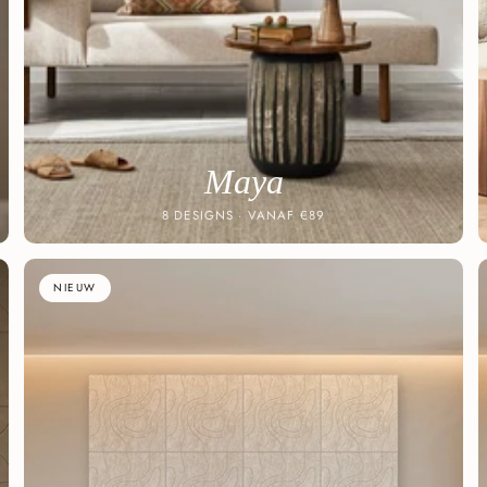
Maya
8 DESIGNS · VANAF €89
NIEUW