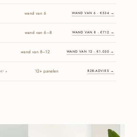
wand van 6
WAND VAN 6 · €534 →
²
wand van 6–8
WAND VAN 8 · €712 →
²
wand van 8–12
WAND VAN 12 · €1.030 →
12+ panelen
B2B-ADVIES →
M² +