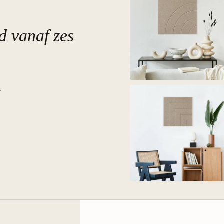
nd
vanaf zes
.