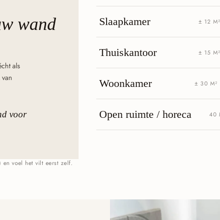
uw wand
Slaapkamer
± 12 M
Thuiskantoor
± 15 M
cht als
 van
Woonkamer
± 30 M²
Open ruimte / horeca
nd voor
40 
en voel het vilt eerst zelf.