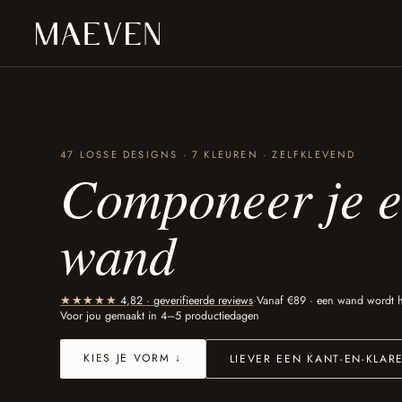
Ga naar content
47 LOSSE DESIGNS · 7 KLEUREN · ZELFKLEVEND
Componeer je
e
wand
★★★★★
4,82 · geverifieerde reviews
·
Vanaf €89 · een wand wordt h
Voor jou gemaakt in 4–5 productiedagen
KIES JE VORM ↓
LIEVER EEN KANT-EN-KLA