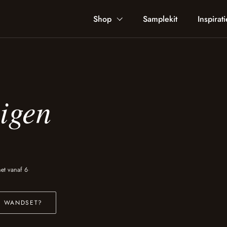
Shop
Samplekit
Inspirati
igen
et vanaf 6
·
RE WANDSET?