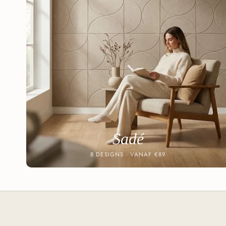
Sadé
8 DESIGNS · VANAF €89