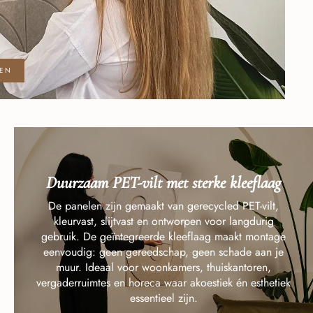
REN
Duurzaam PET-vilt met sterke kleeflaag
De panelen zijn gemaakt van gerecycled PET-vilt,
kleurvast, slijtvast en ontworpen voor langdurig
gebruik. De geïntegreerde kleeflaag maakt montage
eenvoudig: geen gereedschap, geen schade aan je
muur. Ideaal voor woonkamers, thuiskantoren,
vergaderruimtes en horeca waar akoestiek én esthetiek
essentieel zijn.