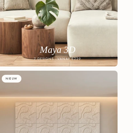
Maya 3D
7 DESIGNS · VANAF €229
NIEUW