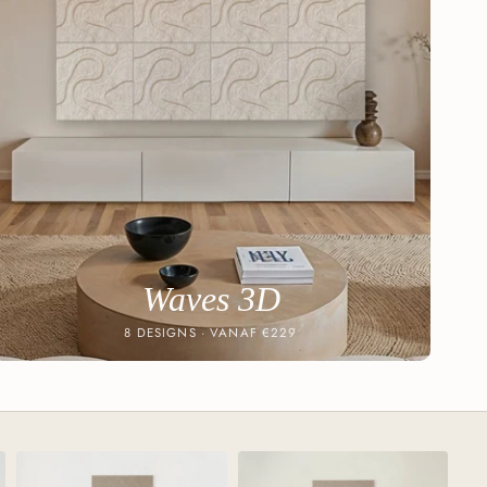
Waves 3D
8 DESIGNS · VANAF €229