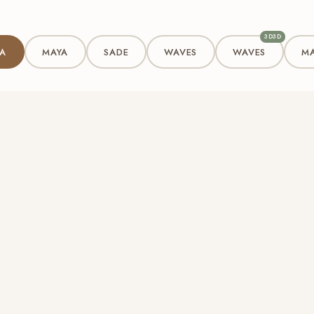
3D3D
A
MAYA
SADE
WAVES
WAVES
M