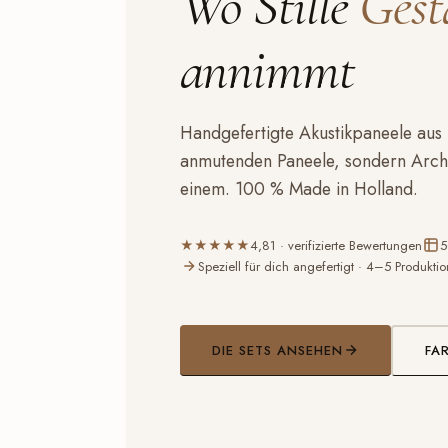
Wo Stille
Gest
annimmt
Handgefertigte Akustikpaneele aus 
anmutenden Paneele, sondern Archit
einem. 100 % Made in Holland.
★★★★★
4,81 · verifizierte Bewertungen
5
Speziell für dich angefertigt · 4–5 Produkti
DIE SETS ANSEHEN
FA